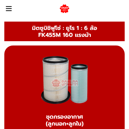
มิตซูบิชิฟูโซ่ : ยูโร 1 : 6 ล้อ
FK455M 160 แรงม้า
ชุดกรองอากาศ
(ลูกนอก+ลูกใน)