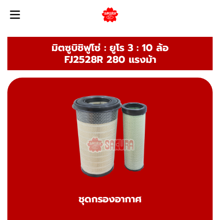
มิตซูบิชิฟูโซ่ : ยูโร 3 : 10 ล้อ
FJ2528R 280 แรงม้า
ชุดกรองอากาศ