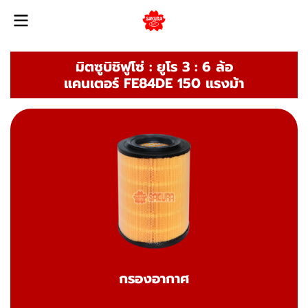
มิตซูบิชิฟูโซ่ : ยูโร 3 : 6 ล้อ
แคนเตอร์ FE84DE 150 แรงม้า
กรองอากาศ